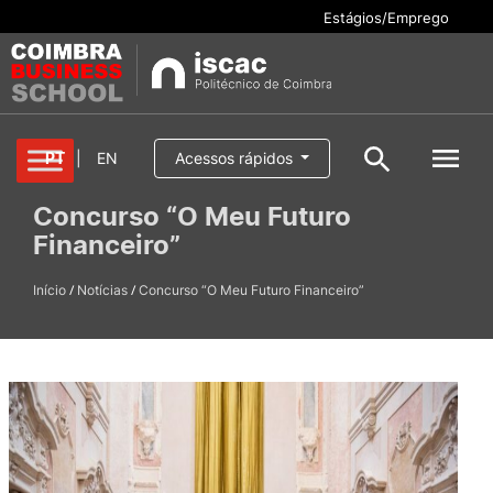
Estágios/Emprego
Cursos
PT
|
EN
Acessos rápidos
Pesquisar
Concurso “O Meu Futuro
Aluno/a
Financeiro”
Oferta formativa
Pesquisa geral
Serviços
/
/
Início
Notícias
Concurso “O Meu Futuro Financeiro”
Pesquisar
Escola
Internacional
Candidaturas