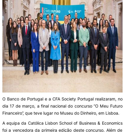
Laboratórios
Investigação e Projetos
Eco-Escola & Eco-Campus
Observatórios
Política de privacidade e cookies
O Banco de Portugal e a CFA Society Portugal realizaram, no
dia 17 de março, a final nacional do concurso “O Meu Futuro
©2026 Instituto Politécnico de Coimbra | Instituto Superior de Contabilidade e Administração de
Financeiro”, que teve lugar no Museu do Dinheiro, em Lisboa.
Coimbra. Todos os direitos reservados.
A equipa da Católica Lisbon School of Business & Economics
foi a vencedora da primeira edição deste concurso. Além de