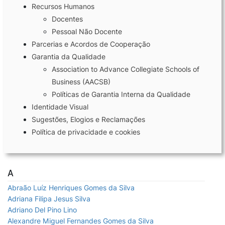
Recursos Humanos
Docentes
Laboratórios
Pessoal Não Docente
Parcerias e Acordos de Cooperação
Investigação e Projetos
Garantia da Qualidade
Association to Advance Collegiate Schools of
Business (AACSB)
Eco-Escola & Eco-Campus
Políticas de Garantia Interna da Qualidade
Identidade Visual
Observatórios
Sugestões, Elogios e Reclamações
Política de privacidade e cookies
Política de privacidade e cookies
A
Abraão Luíz Henriques Gomes da Silva
©2026 Instituto Politécnico de Coimbra | Instituto Superior de Contabilidade e Administração de
Coimbra. Todos os direitos reservados.
Adriana Filipa Jesus Silva
Adriano Del Pino Lino
Alexandre Miguel Fernandes Gomes da Silva