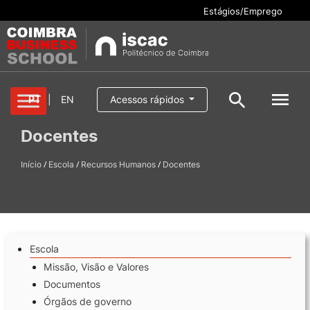
Estágios/Emprego
Cursos
PT
|
EN
Acessos rápidos
Pesquisar
Docentes
Aluno/a
/
/
/
Início
Oferta formativa
Escola
Recursos Humanos
Docentes
Pesquisa geral
Serviços
Pesquisar
Escola
Escola
Internacional
Missão, Visão e Valores
Documentos
Órgãos de governo
Candidaturas