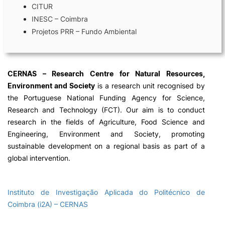
CITUR
INESC – Coimbra
Laboratórios
Projetos PRR – Fundo Ambiental
Investigação e Projetos
CERNAS – Research Centre for Natural Resources,
Eco-Escola & Eco-Campus
Environment and Society
is a research unit recognised by
the Portuguese National Funding Agency for Science,
Research and Technology (FCT). Our aim is to conduct
Observatórios
research in the fields of Agriculture, Food Science and
Engineering, Environment and Society, promoting
sustainable development on a regional basis as part of a
global intervention.
Política de privacidade e cookies
©2026 Instituto Politécnico de Coimbra | Instituto Superior de Contabilidade e Administração de
Instituto de Investigação Aplicada do Politécnico de
Coimbra. Todos os direitos reservados.
Coimbra (i2A) – CERNAS