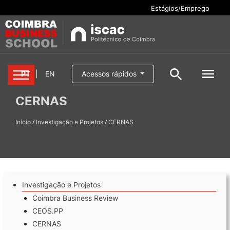
Estágios/Emprego
Cursos
PT
|
EN
Acessos rápidos
Pesquisar
CERNAS
Aluno/a
/
/
Início
Oferta formativa
Investigação e Projetos
CERNAS
Pesquisa geral
Serviços
Pesquisar
Escola
Investigação e Projetos
Internacional
Coimbra Business Review
CEOS.PP
CERNAS
Candidaturas