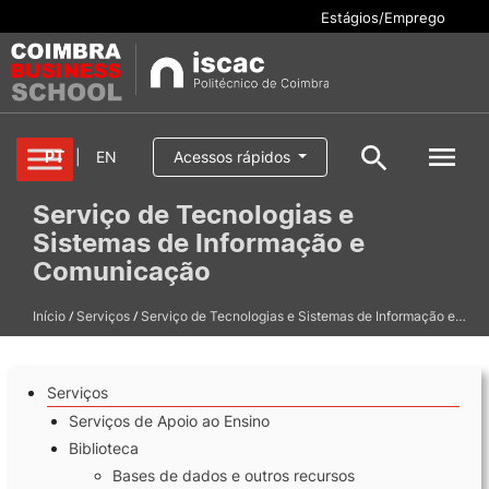
Estágios/Emprego
Cursos
PT
|
EN
Acessos rápidos
Pesquisar
Serviço de Tecnologias e
Aluno/a
Sistemas de Informação e
Oferta formativa
Pesquisa geral
Comunicação
Serviços
/
/
Início
Serviços
Serviço de Tecnologias e Sistemas de Informação e…
Pesquisar
Escola
Serviços
Internacional
Serviços de Apoio ao Ensino
Biblioteca
Bases de dados e outros recursos
Candidaturas