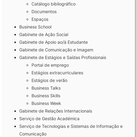
Catálogo bibliográfico
Documentos
Laboratórios
Espaços
Business School
Investigação e Projetos
Gabinete de Ação Social
Gabinete de Apoio ao/à Estudante
Gabinete de Comunicação e Imagem
Eco-Escola & Eco-Campus
Gabinete de Estágios e Saídas Profissionais
Portal de emprego
Observatórios
Estágios extracurriculares
Estágios de verão
Business Talks
Business Skills
Política de privacidade e cookies
Business Week
Gabinete de Relações Internacionais
©2026 Instituto Politécnico de Coimbra | Instituto Superior de Contabilidade e Administração de
Coimbra. Todos os direitos reservados.
Serviço de Gestão Académica
Serviço de Tecnologias e Sistemas de Informação e
Comunicação