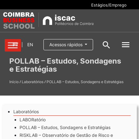
Estágios/Emprego
Cursos
PT
|
EN
Acessos rápidos
Pesquisar
POLLAB – Estudos, Sondagens
Aluno/a
e Estratégias
Oferta formativa
Pesquisa geral
Serviços
/
/
Início
Laboratórios
POLLAB – Estudos, Sondagens e Estratégias
Pesquisar
Escola
Laboratórios
Internacional
LABORatório
POLLAB – Estudos, Sondagens e Estratégias
RISKLAB – Observatório de Gestão de Risco e
Candidaturas