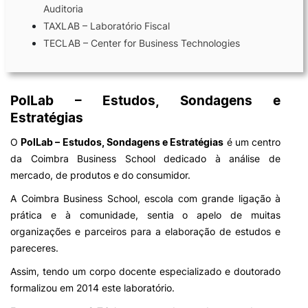
Auditoria
TAXLAB – Laboratório Fiscal
Laboratórios
TECLAB – Center for Business Technologies
Investigação e Projetos
PolLab – Estudos, Sondagens e
Eco-Escola & Eco-Campus
Estratégias
O
PolLab – Estudos, Sondagens e Estratégias
é um centro
Observatórios
da Coimbra Business School dedicado à análise de
mercado, de produtos e do consumidor.
A Coimbra Business School, escola com grande ligação à
prática e à comunidade, sentia o apelo de muitas
Política de privacidade e cookies
organizações e parceiros para a elaboração de estudos e
pareceres.
©2026 Instituto Politécnico de Coimbra | Instituto Superior de Contabilidade e Administração de
Coimbra. Todos os direitos reservados.
Assim, tendo um corpo docente especializado e doutorado
formalizou em 2014 este laboratório.