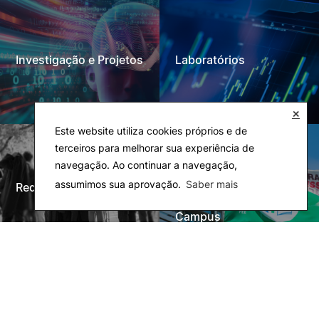
Investigação e Projetos
Laboratórios
✕
Este website utiliza cookies próprios e de
terceiros para melhorar sua experiência de
navegação. Ao continuar a navegação,
assumimos sua aprovação.
Saber mais
Rede Alumni
Eco-Escola & Eco-
Campus
Observatórios