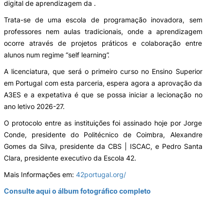
digital de aprendizagem da .
Trata-se de uma escola de programação inovadora, sem
Laboratórios
professores nem aulas tradicionais, onde a aprendizagem
ocorre através de projetos práticos e colaboração entre
Investigação e Projetos
alunos num regime “self learning”.
A licenciatura, que será o primeiro curso no Ensino Superior
Eco-Escola & Eco-Campus
em Portugal com esta parceria, espera agora a aprovação da
A3ES e a expetativa é que se possa iniciar a lecionação no
ano letivo 2026-27.
Observatórios
O protocolo entre as instituições foi assinado hoje por Jorge
Conde, presidente do Politécnico de Coimbra, Alexandre
Gomes da Silva, presidente da CBS | ISCAC, e Pedro Santa
Clara, presidente executivo da Escola 42.
Política de privacidade e cookies
Mais Informações em:
42portugal.org/
©2026 Instituto Politécnico de Coimbra | Instituto Superior de Contabilidade e Administração de
Coimbra. Todos os direitos reservados.
Consulte aqui o álbum fotográfico completo