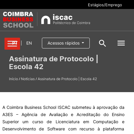
Estágios/Emprego
Cursos
PT
|
EN
Acessos rápidos
Pesquisar
Assinatura de Protocolo |
Aluno/a
Escola 42
Oferta formativa
Pesquisa geral
Serviços
/
/
Início
Notícias
Assinatura de Protocolo | Escola 42
Pesquisar
Escola
A Coimbra Business School ISCAC submeteu à aprovação da
Internacional
A3ES – Agência de Avaliação e Acreditação do Ensino
Superior um curso de Licenciatura em Computação e
Desenvolvimento de Software com recurso à plataforma
Candidaturas