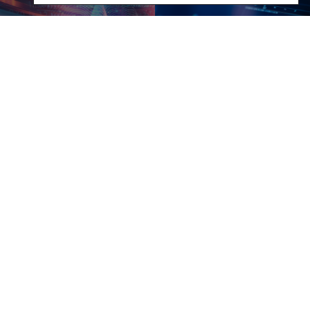
Investigação e Projetos
Laboratórios
Rede Alumni
Eco-Escola & Eco-
Campus
Observatórios