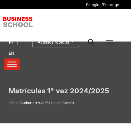
Estágios/Emprego
Cursos
PT
|
Acessos rápidos
Pesquisar
EN
Aluno/a
Oferta formativa
Pesquisa geral
Serviços
Matrículas 1ª vez 2024/2025
Pesquisar
Escola
/ Author archive for
Início
Helder Canais
Internacional
Candidaturas