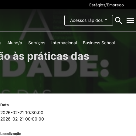
Estágios/Emprego
Acessos rápidos
s
Aluno/a
Serviços
Internacional
Business School
ESCOLA
ão às práticas das
o ao
Missão, Visão e Valores
Documentos
Órgãos de governo
Recursos Humanos
Social
Parcerias e Acordos de
o ao/à
Cooperação
Garantia da Qualidade
Data
magem
2026-02-21 10:30:00
Identidade Visual
ios e
2026-02-21 00:00:00
Sugestões, Elogios e
ais
Reclamações
ções
Política de privacidade
Localização