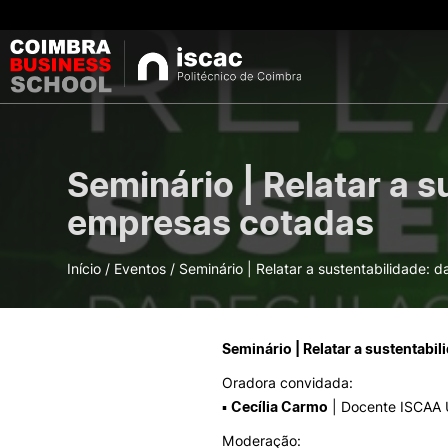
CURSOS
Seminário | Relatar a s
Pes
Licenciaturas
empresas cotadas
Mestrados
Pós-Graduações e
Cursos Breves
Início
/
Eventos
/
Seminário | Relatar a sustentabilidade: 
Microcredenciaçõe
Seminário | Relatar a sustentabi
Oferta
Oradora convidada:
▪
Cecília Carmo
| Docente ISCAA U
Moderação: