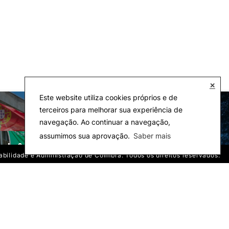
✕
Este website utiliza cookies próprios e de
terceiros para melhorar sua experiência de
navegação. Ao continuar a navegação,
assumimos sua aprovação.
Saber mais
cola & Eco-Campus
Observatórios
tabilidade e Administração de Coimbra. Todos os direitos reservados.
 Instituto Superior de Contabilidade e Administração de Coimbra. Todos os direitos reservados.