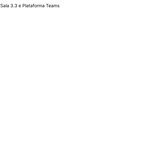
e cookies
Sala 3.3 e Plataforma Teams
o
ogias
INVESTIGAÇÃO E
PROJETOS
Coimbra Business
s,
Review
CEOS.PP
atório
CERNAS
o e
CITUR
INESC – Coimbra
ório
Projetos PRR – Fundo
Ambiental
for