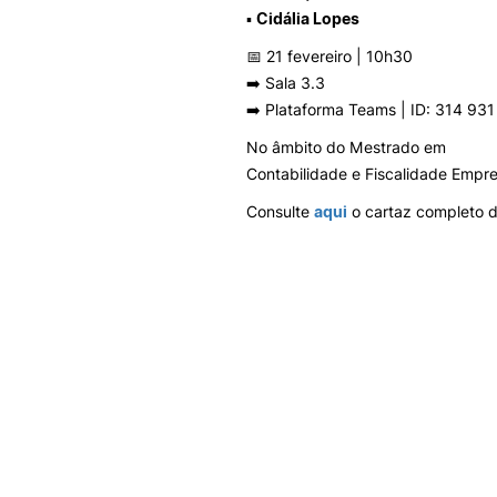
▪
Cidália Lopes
📅 21 fevereiro | 10h30
➡️ Sala 3.3
➡️ Plataforma Teams | ID: 314 9
No âmbito do Mestrado em
Contabilidade e Fiscalidade Empre
Consulte
aqui
o cartaz completo 
INTERNACIONAL
Erasmus + União
Europeia
Mobilidade Erasm
Outgoing
Projetos Internacio
Incoming Erasmus
Mobility
Erasmus fora da U
Europeia (ICM)