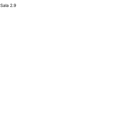
e cookies
Sala 2.9
o
ogias
INVESTIGAÇÃO E
PROJETOS
Coimbra Business
s,
Review
CEOS.PP
atório
CERNAS
o e
CITUR
INESC – Coimbra
ório
Projetos PRR – Fundo
Ambiental
for