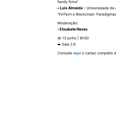
family firms”
▪
Luís Almeida
– Universidade de 
“FinTech e Blockchain: Paradigma
Moderação:
▪ Elisabete Neves
📅 13 junho | 9h30
➡️ Sala 2.9
Consulte
aqui
o cartaz completo 
INTERNACIONAL
Erasmus + União
Europeia
Mobilidade Erasm
Outgoing
Projetos Internacio
Incoming Erasmus
Mobility
Erasmus fora da U
Europeia (ICM)