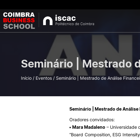
CURSOS
Pes
Seminário | Mestrado d
Licenciaturas
Mestrados
Pós-Graduações e
Início
/
Eventos
/
Seminário | Mestrado de Análise Financei
Cursos Breves
Microcredenciaçõe
Seminário | Mestrado de Análise 
Oferta
Oradores convidados:
▪
Mara Madaleno
– Universidade 
“Board Composition, ESG Intensity