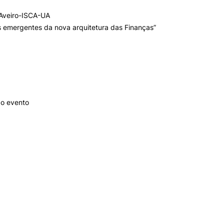
Provas públicas de
Serviço de Gestã
Aveiro-ISCA-UA
mestrado
Académica
s emergentes da nova arquitetura das Finanças”
Provedor do estudante
Serviço de Tecnol
Regulamentos,
e Sistemas de
propinas, emolumentos
Informação e
e outra legislação
Comunicação
académica
do evento
CANDIDATURAS
LABORATÓRIOS
Concurso Nacional de
LABORatório
Acesso
POLLAB – Estudo
us+
Provas para Maiores 23
Sondagens e
anos
Estratégias
nais
Concursos Especiais
RISKLAB – Observ
de Gestão de Risc
Mestrados
Auditoria
+
Mudança de par
TAXLAB – Laborat
Instituição/Curso
Fiscal
nião
Reingresso
TECLAB – Center 