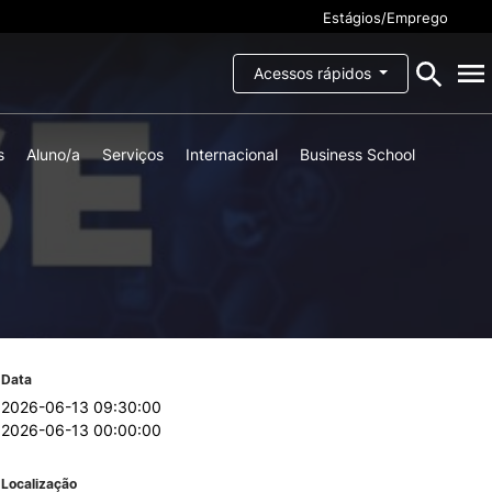
Estágios/Emprego
Acessos rápidos
s
Aluno/a
Serviços
Internacional
Business School
ESCOLA
o ao
Missão, Visão e Valores
Documentos
Órgãos de governo
Recursos Humanos
Social
Parcerias e Acordos de
o ao/à
Cooperação
Garantia da Qualidade
Data
magem
2026-06-13 09:30:00
Identidade Visual
ios e
2026-06-13 00:00:00
Sugestões, Elogios e
ais
Reclamações
ções
Política de privacidade
Localização