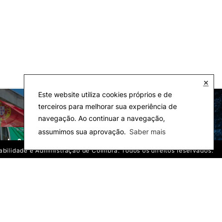
✕
Este website utiliza cookies próprios e de
terceiros para melhorar sua experiência de
navegação. Ao continuar a navegação,
assumimos sua aprovação.
Saber mais
cola & Eco-Campus
Observatórios
tabilidade e Administração de Coimbra. Todos os direitos reservados.
 Instituto Superior de Contabilidade e Administração de Coimbra. Todos os direitos reservados.