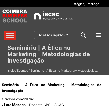
Estágios/Emprego
Cursos
Acessos rápidos
Pesquisar
Seminário | A Ética no
Aluno/a
Marketing – Metodologias de
Oferta formativa
Pesquisa geral
investigação
Serviços
/
/
Início
Eventos
Seminário | A Ética no Marketing – Metodologias…
Pesquisar
Escola
Seminário | A Ética no Marketing – Metodologias de
investigação
Internacional
Oradora convidada:
▪
Lara Mendes
– Docente CBS | ISCAC
Candidaturas