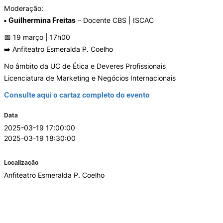
Moderação:
▪
Guilhermina Freitas
– Docente CBS | ISCAC
Laboratórios
📅 19 março | 17h00
➡️ Anfiteatro Esmeralda P. Coelho
Investigação e Projetos
No âmbito da UC de Ética e Deveres Profissionais
Licenciatura de Marketing e Negócios Internacionais
Eco-Escola & Eco-Campus
Consulte aqui o cartaz completo do evento
Observatórios
Data
2025-03-19 17:00:00
2025-03-19 18:30:00
Localização
Política de privacidade e cookies
Anfiteatro Esmeralda P. Coelho
©2026 Instituto Politécnico de Coimbra | Instituto Superior de Contabilidade e Administração de
Coimbra. Todos os direitos reservados.