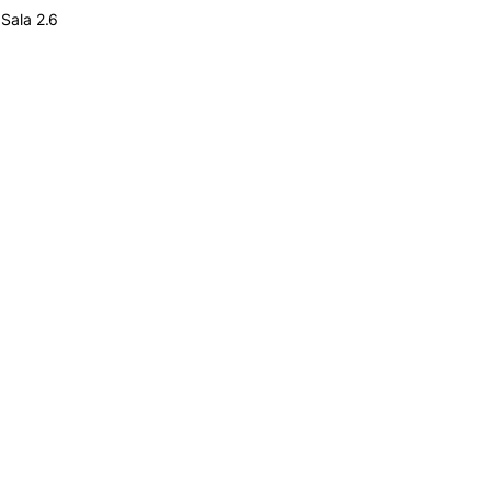
e cookies
Sala 2.6
o
ogias
INVESTIGAÇÃO E
PROJETOS
Coimbra Business
s,
Review
CEOS.PP
atório
CERNAS
o e
CITUR
INESC – Coimbra
ório
Projetos PRR – Fundo
Ambiental
for