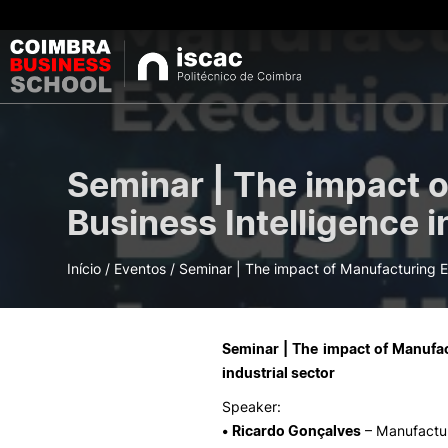
CURSOS
Seminar | The impact 
Pes
Licenciaturas
Business Intelligence i
Mestrados
Pós-Graduações e
Cursos Breves
Início
/
Eventos
/
Seminar | The impact of Manufacturing
Microcredenciaçõe
Seminar | The impact of Manufac
Oferta
industrial sector
Speaker:
•
Ricardo Gonçalves
– Manufactur