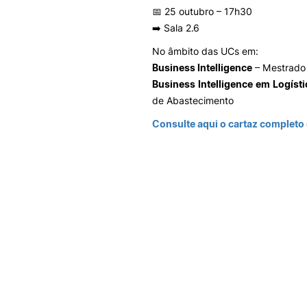
📅 25 outubro – 17h30
➡️ Sala 2.6
No âmbito das UCs em:
Business Intelligence
– Mestrado
Business Intelligence em Logísti
de Abastecimento
Consulte aqui o cartaz completo
INTERNACIONAL
Erasmus + União
Europeia
Mobilidade Erasm
Outgoing
Projetos Internacio
Incoming Erasmus
Mobility
Erasmus fora da U
Europeia (ICM)