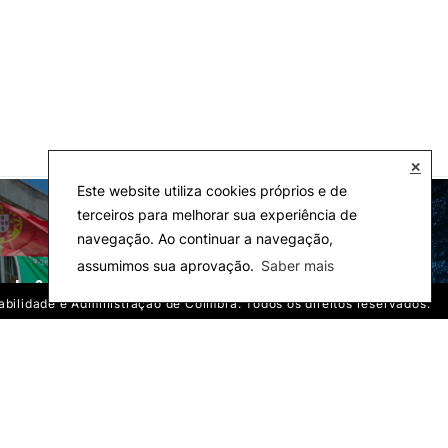
✕
Este website utiliza cookies próprios e de
terceiros para melhorar sua experiência de
navegação. Ao continuar a navegação,
assumimos sua aprovação.
Saber mais
cola & Eco-Campus
Observatórios
tabilidade e Administração de Coimbra. Todos os direitos reservados.
 Instituto Superior de Contabilidade e Administração de Coimbra. Todos os direitos reservados.