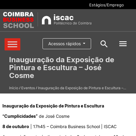
Estágios/Emprego
Cursos
Acessos rápidos
Pesquisar
Inauguração da Exposição de
Aluno/a
Pintura e Escultura – José
Oferta formativa
Pesquisa geral
Cosme
Serviços
/
/
Início
Eventos
Inauguração da Exposição de Pintura e Escultura –…
Pesquisar
Escola
Inauguração da Exposição de Pintura e Escultura
Internacional
“Cumplicidades”
de José Cosme
8 de outubro
| 17h45 – Coimbra Business School | ISCAC
Candidaturas