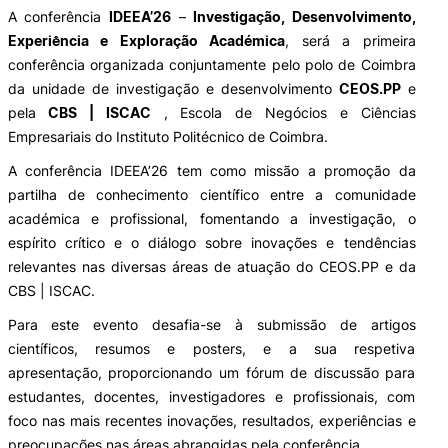
A conferência
IDEEA’26
–
Investigação, Desenvolvimento,
Experiência e Exploração Académica
, será a primeira
Laboratórios
conferência organizada conjuntamente pelo polo de Coimbra
da unidade de investigação e desenvolvimento
CEOS.PP
e
Investigação e Projetos
pela
CBS | ISCAC
, Escola de Negócios e Ciências
Empresariais do Instituto Politécnico de Coimbra.
Eco-Escola & Eco-Campus
A conferência IDEEA’26 tem como missão a promoção da
partilha de conhecimento científico entre a comunidade
académica e profissional, fomentando a investigação, o
Observatórios
espírito crítico e o diálogo sobre inovações e tendências
relevantes nas diversas áreas de atuação do CEOS.PP e da
CBS | ISCAC.
Para este evento desafia-se à submissão de artigos
Política de privacidade e cookies
científicos, resumos e posters, e a sua respetiva
apresentação, proporcionando um fórum de discussão para
©2026 Instituto Politécnico de Coimbra | Instituto Superior de Contabilidade e Administração de
Coimbra. Todos os direitos reservados.
estudantes, docentes, investigadores e profissionais, com
foco nas mais recentes inovações, resultados, experiências e
preocupações nas áreas abrangidas pela conferência.