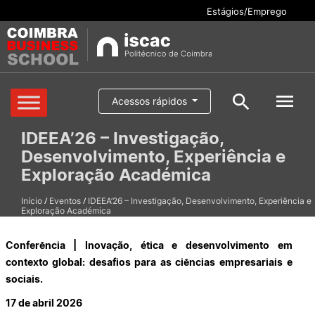
Estágios/Emprego
Cursos
Acessos rápidos
Pesquisar
IDEEA’26 – Investigação,
Aluno/a
Desenvolvimento, Experiência e
Oferta formativa
Pesquisa geral
Exploração Académica
Serviços
/
/
Início
Eventos
IDEEA’26 – Investigação, Desenvolvimento, Experiência e
Exploração Académica
Pesquisar
Escola
Conferência | Inovação, ética e desenvolvimento em
contexto global: desafios para as ciências empresariais e
Internacional
sociais.
17 de abril 2026
Candidaturas