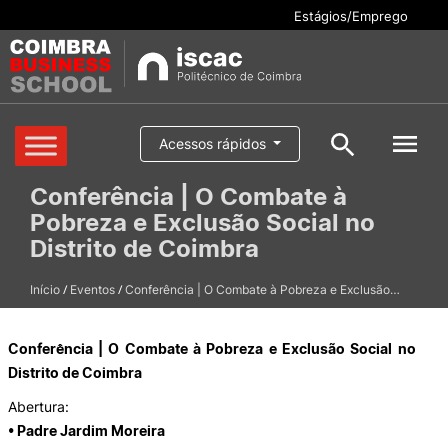
Estágios/Emprego
Cursos
Acessos rápidos
Pesquisar
Conferência | O Combate à
Aluno/a
Pobreza e Exclusão Social no
Oferta formativa
Pesquisa geral
Distrito de Coimbra
Serviços
/
/
Início
Eventos
Conferência | O Combate à Pobreza e Exclusão…
Pesquisar
Escola
Conferência | O Combate à Pobreza e Exclusão Social no
Distrito de Coimbra
Internacional
Abertura:
• Padre Jardim Moreira
Candidaturas