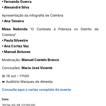
• Fernando Guerra
• Alexandre Silva
Laboratórios
Apresentação da Infografia de Coimbra
• Ana Teixeira
Investigação e Projetos
Mesa Redonda
“O Combate à Pobreza no Distrito de
Coimbra”
Eco-Escola & Eco-Campus
• Paula Silvestre
• Ana Cortez Vaz
• Manuel Antunes
Observatórios
Moderação:
Manuel Castelo Branco
Conclusões:
Maria José Vicente
📅 16 out – 17h00
Política de privacidade e cookies
➡️ Auditório Marques de Almeida
©2026 Instituto Politécnico de Coimbra | Instituto Superior de Contabilidade e Administração de
Consulte aqui o cartaz completo do evento
Coimbra. Todos os direitos reservados.
Data
2024-10-16 17:00:00